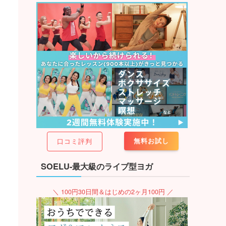
無料お試し
口コミ評判
SOELU-最大級のライブ型ヨガ
＼ 100円30日間＆はじめの2ヶ月100円 ／