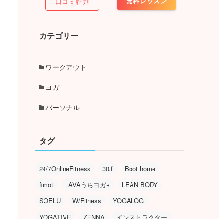
無料レッスン
口コミ評判
カテゴリー
ワークアウト
ヨガ
パーソナル
タグ
24/7OnlineFitness
30.f
Boot home
fimot
LAVAうちヨガ+
LEAN BODY
SOELU
W/Fitness
YOGALOG
YOGATIVE
ZENNA
インストラクター