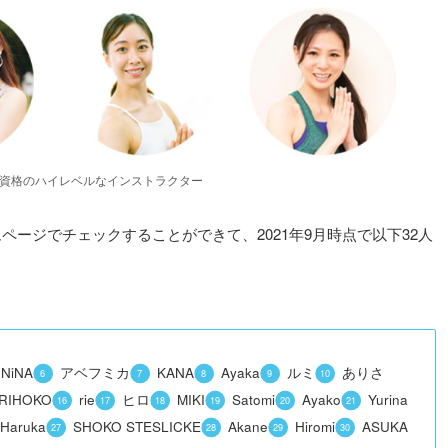
Eは有資格のハイレベルなインストラクター
ージでチェックすることができて、2021年9月時点で以下32人
NiNA
アベフミカ
KANA
Ayaka
ルミ
ありさ
RIHOKO
rie
ヒロ
MIKI
Satomi
Ayako
Yurina
Haruka
SHOKO STESLICKE
Akane
Hiromi
ASUKA