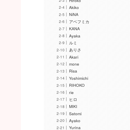
Hiroko
Akiko
NiNA
アベフミカ
KANA
Ayaka
ルミ
ありさ
Akari
mone
Risa
Yoshimichi
RIHOKO
rie
ヒロ
MIKI
Satomi
Ayako
Yurina