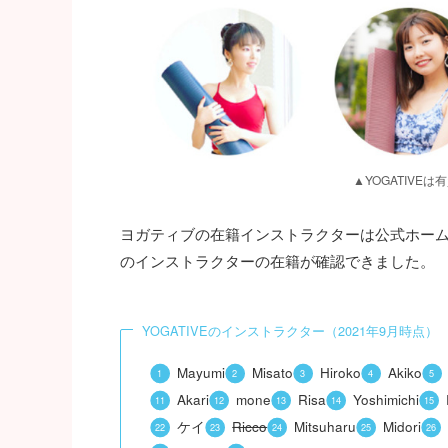
▲YOGATIV
ヨガティブの在籍インストラクターは公式ホームペ
のインストラクターの在籍が確認できました。
YOGATIVEのインストラクター（2021年9月時点）
Mayumi
Misato
Hiroko
Akiko
Akari
mone
Risa
Yoshimichi
ケイ
Ricco
Mitsuharu
Midori