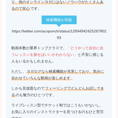
り、他のオンラインヨガにはないノウハウがたくさんあ
るので安心
です。
検索機能が有能
https://twitter.com/acoponch/status/12694942425287802
93
動画本数が業界トップクラスで、
「どうやって自分に合
うレッスンを探せばいいかわからない」
と不安に感じる
人もいるかもしれません。
ただし、
ヨガログなら検索機能が充実しており、気分に
合わせていろんな動画が楽しめます
。
しかも見放題なので
フィーリングでどんどんお試しでき
る
のも魅力のひとつです。
ライブレッスン型でチケット制ではこうもいかないし、
お気に入りのインストラクターを見つけるのもひと苦労