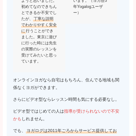
ようと思いました。
います。（ヨガ歴3
初めてなのできちん
年Yogalogユーザ
とできるか不安でし
ー）
たが、
丁寧な説明
でわかりやすく安全
に
行うことができ
ました。東京に遊び
に行った時には先生
の実際のレッスンを
受けてみたいと思っ
ています。
オンラインヨガなら自宅はもちろん、住んでる地域も関
係なくヨガができます。
さらにビデオ型ならレッスン時間も気にする必要なし。
ビデオ型ではじめての人は
指導が受けられないので不安
かも
しれません。
でも、
ヨガログは2011年ごろからサービス提供してお