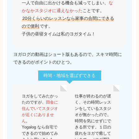
一人で自由に出かける機会も減ってしまい、
な
かなかスタジオに通えなかった
ことです。
20分くらいのレッスンなら家事の合間にできる
ので便利
です。
子供の昼寝タイムは私のヨガタイム！
ヨガログの動画はショート版もあるので、スキマ時間に
できるのがポイントのひとつ。
時間・地域を選ばずできる
ヨガをしてみたかっ
仕事が終わるのが遅
たのですが、
田舎に
く、その時間レッス
住んでいてスタジオ
ンをしているスタジ
が近くにありませ
オが無かったので。
ん
。
時間を気にせずにで
Yogalog なら自宅で
きる所です。１日の
できるので始めてみ
疲れをヨガで癒して