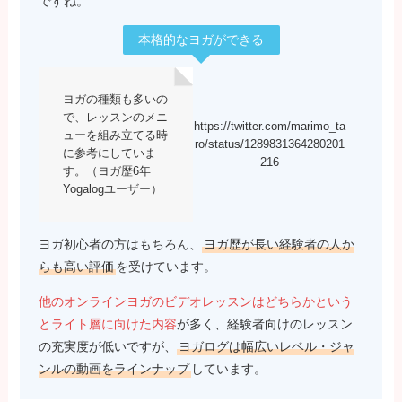
ですね。
本格的なヨガができる
ヨガの種類も多いの
で、レッスンのメニ
https://twitter.com/marimo_ta
ューを組み立てる時
ro/status/1289831364280201
に参考にしていま
216
す。（ヨガ歴6年
Yogalogユーザー）
ヨガ初心者の方はもちろん、
ヨガ歴が長い経験者の人か
らも高い評価
を受けています。
他のオンラインヨガのビデオレッスンはどちらかという
とライト層に向けた内容
が多く、経験者向けのレッスン
の充実度が低いですが、
ヨガログは幅広いレベル・ジャ
ンルの動画をラインナップ
しています。