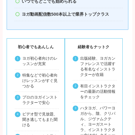
いつでもどこでも始められる
ヨガ動画配信数500本以上で業界トップクラス
初心者でもあんしん
経験者もナットク
ヨガ初心者向けのレ
出版経験、ヨガカン
ッスンが充実
ファレンスで活躍す
る有名なインストラ
クターが在籍
特集などで初心者向
けレッスンがすぐ見
つかる
有目インストラクタ
ーの最新の活動情報
をチェック
プロのヨガインスト
ラクターで安心
ハタヨガ、パワーヨ
ガから、陰、クリパ
ビデオ型で見放題、
ル、ジヴァムクテ
聞き逃してもまた聞
ィ、ヨーガスート
ける
ラ、インストラクタ